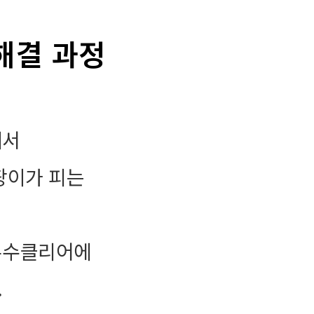
해결 과정
에서
팡이가 피는
누수클리어에
.